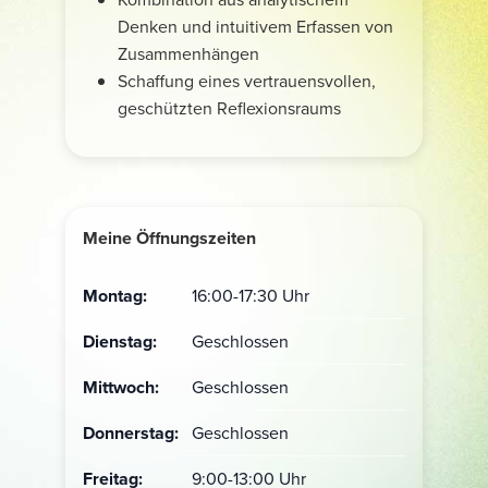
Denken und intuitivem Erfassen von
Zusammenhängen
Schaffung eines vertrauensvollen,
geschützten Reflexionsraums
Meine Öffnungszeiten
Tag
Zeitfenster
Montag:
16:00-17:30 Uhr
Dienstag:
Geschlossen
Mittwoch:
Geschlossen
Donnerstag:
Geschlossen
Freitag:
9:00-13:00 Uhr